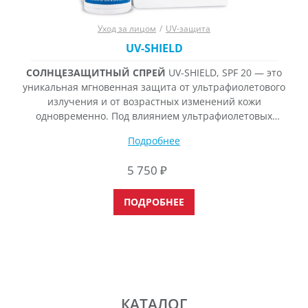
Уход за лицом
/
UV-защита
UV-SHIELD
СОЛНЦЕЗАЩИТНЫЙ СПРЕЙ
UV-SHIELD, SPF 20 — это
уникальная мгновенная защита от ультрафиолетового
излучения и от возрастных изменений кожи
одновременно. Под влиянием ультрафиолетовых
лучей (UVA, UVB), в незащищенной коже,
Подробнее
активизируется выработка ферментов, разрушающих
коллаген и эластин, повреждается молекула ДНК, что
5 750
₽
может привести к необратимым изменениям
(мутациям) в клетке, повышается образование
ПОДРОБНЕЕ
свободных радикалов. Все эти внутриклеточные
процессы приводят к
КАТАЛОГ