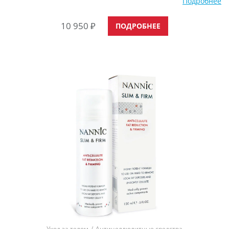
Подробнее
поврежденного внеклеточного матрикса. Здоровый
внеклеточный матрикс очень важен для синтеза
10 950
₽
гликозаминогликанов, собственного коллагена и эластина,
ПОДРОБНЕЕ
которые дают способность тканям и кровеносным сосудам
поддерживать собственный тонус. Сыворотка стимулирует
синтез волокон коллагена, эластина и придает
Уход за телом
/
Антицеллюлитные средства