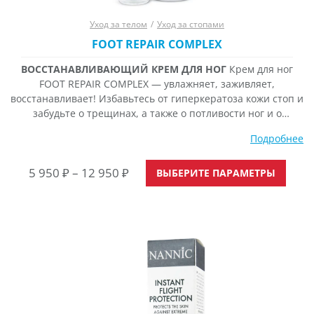
Уход за телом
/
Уход за стопами
FOOT REPAIR COMPLEX
ВОССТАНАВЛИВАЮЩИЙ КРЕМ ДЛЯ НОГ
Крем для ног
FOOT REPAIR COMPLEX — увлажняет, заживляет,
восстанавливает! Избавьтесь от гиперкератоза кожи стоп и
забудьте о трещинах, а также о потливости ног и о
неприятном запахе! Одобрено медиками-подологами, как
Подробнее
эффективное средство ухода за сухой, болезненной
потрескавшейся кожей стоп, обогащенное омега-3 и
Этот
Диапазон
5 950
₽
–
12 950
₽
омега-6 жирными кислотами, не оставляет жирных пятен
ВЫБЕРИТЕ ПАРАМЕТРЫ
товар
на одежде. Лёгкий крем светло-зеленого
цен:
имее
5
неско
950 ₽
вариа
Опци
–
можн
12
выбр
950 ₽
на
стран
товар