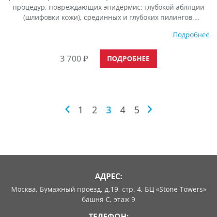
процедур, повреждающих эпидермис: глубокой абляции
(шлифовки кожи), срединных и глубоких пилингов,
лазерных шлифовок, дермабразии кристаллами и др. Она
Подробнее
ускоряет процессы регенерации кожи и препятствует
образованию рубцов. Входящий в состав медный
3 700
₽
трипептид (ГХК-Cu), стимулирует заживление ран, а также
ПОДРОБНЕЕ
активизирует синтез собственного коллагена, эластина.
Активные компоненты сыворотки в креме
1
2
3
4
5
АДРЕС:
Москва, Бумажный проезд, д.19, стр. 4, БЦ «Stone Towers»
башня C, этаж 9
ТЕЛЕФОН: