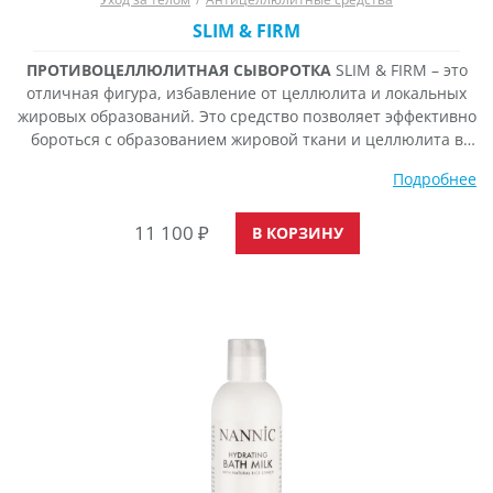
SLIM & FIRM
ПРОТИВОЦЕЛЛЮЛИТНАЯ СЫВОРОТКА
SLIM & FIRM – это
отличная фигура, избавление от целлюлита и локальных
жировых образований. Это средство позволяет эффективно
бороться с образованием жировой ткани и целлюлита в
подкожной жировой клетчатке, повышает упругость кожи,
Подробнее
делает контуры тела более четкими, создает мгновенный
эффект лифтинга, выравнивает кожу. Сыворотка
11 100
₽
предотвращает образование новых адипоцитов,
В КОРЗИНУ
эффективно лечит трудно удаляемые локальные жировые
отложения