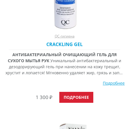
QC-гигиена
CRACKLING GEL
АНТИБАКТЕРИАЛЬНЫЙ ОЧИЩАЮЩИЙ ГЕЛЬ ДЛЯ
СУХОГО МЫТЬЯ РУК
Уникальный антибактериальный и
дезодорирующий гель при нанесении на кожу трещит,
хрустит и лопается! Мгновенно удаляет жир, грязь и запах
с рук и ног, оставляя ощущение чистоты и свежести.
Подробнее
Увлажняет кожу, приятно охлаждает. Бензиловый и
этиловый спирты оказывают антибактериальное,
1 300
₽
противомикробное и противогрибковое действие.
ПОДРОБНЕЕ
Касторовое масло, пантенол, бисаболол, диметикон,
сорбитол оказывают увлажняющее,
противовоспалительное, регенерирующее и смягчающее
действия.