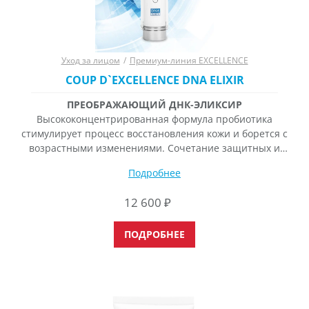
Уход за лицом
/
Премиум-линия EXCELLENCE
COUP D`EXCELLENCE DNA ELIXIR
ПРЕОБРАЖАЮЩИЙ ДНК-ЭЛИКСИР
Высококонцентрированная формула пробиотика
стимулирует процесс восстановления кожи и борется с
возрастными изменениями. Сочетание защитных и
стимулирующих ингредиентов, обеспечивает
Подробнее
мгновенный видимый результат и улучшение
состояния кожи на долгое время. Формула ДНК–
12 600
₽
эликсира дает поистине впечатляющие результаты:
Защищает ДНК клеток; Восстанавливает натуральный
ПОДРОБНЕЕ
увлажняющий фактор кожи и регулирует водный
баланс кожи; Защищает кожу от окислительного
стресса; Активирует способность кожи