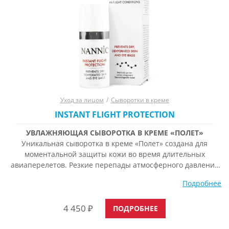
Уход за лицом
/
Сыворотки в креме
INSTANT FLIGHT PROTECTION
УВЛАЖНЯЮЩАЯ СЫВОРОТКА В КРЕМЕ «ПОЛЕТ»
Уникальная сыворотка в креме «Полет» создана для
моментальной защиты кожи во время длительных
авиаперелетов. Резкие перепады атмосферного давления
и колебания температур неблагоприятно влияют на кожу
Подробнее
лица, что может привести к ее обезвоживанию,
нарушению оттока лимфы, появлению отёчности и темных
4 450
₽
кругов под глазами. Активная формула сыворотки
ПОДРОБНЕЕ
улучшает оксигенацию тканей, увлажняет и