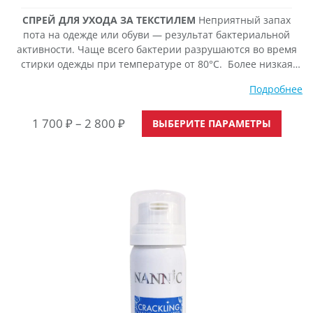
СПРЕЙ ДЛЯ УХОДА ЗА ТЕКСТИЛЕМ
Неприятный запах
пота на одежде или обуви — результат бактериальной
активности. Чаще всего бактерии разрушаются во время
стирки одежды при температуре от 80°C. Более низкая
температура (30°C или деликатная стирка) не разрушает
Подробнее
бактерии, поэтому запах пота остаётся. DEO TEXTILE
предлагает решение этой проблемы. Благодаря
Этот
Диапазон
1 700
₽
–
2 800
₽
уникальному сочетанию активных дезодорирующих
ВЫБЕРИТЕ ПАРАМЕТРЫ
товар
компонентов, одежда или обувь долго остаются свежими
цен:
имеет
1
неско
700 ₽
вариа
Опци
–
можно
2
выбра
800 ₽
на
стран
товара