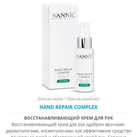
Опци
–
можно
3
выбра
000 ₽
на
стран
товара
Уход за телом
/
Уход за кожей рук
HAND REPAIR COMPLEX
ВОССТАНАВЛИВАЮЩИЙ КРЕМ ДЛЯ РУК
Восстанавливающий крем для рук одобрен врачами-
дерматологами, косметологами, как эффективное средство