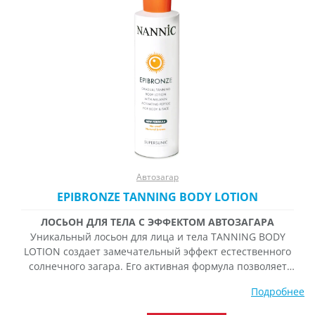
650 ₽
на
стран
товара
Автозагар
EPIBRONZE TANNING BODY LOTION
ЛОСЬОН ДЛЯ ТЕЛА С ЭФФЕКТОМ АВТОЗАГАРА
Уникальный лосьон для лица и тела TANNING BODY
LOTION создает замечательный эффект естественного
солнечного загара. Его активная формула позволяет
получить многоуровневый результат: Увлажнение кожи;
Подробнее
Постепенное проявление загара; Активизацию выработки
меланоцитов – клеток, вырабатывающих, в свою очередь,