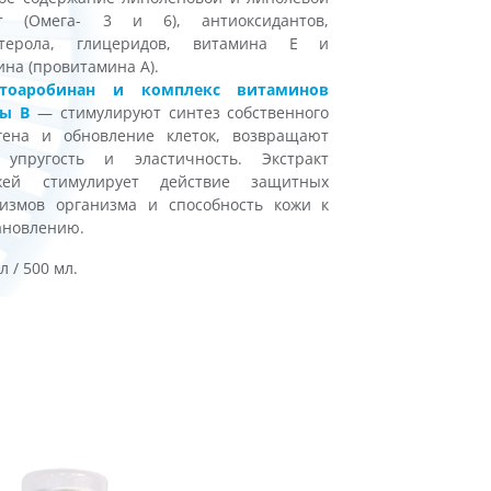
от (Омега- 3 и 6), антиоксидантов,
стерола, глицеридов, витамина Е и
ина (провитамина А).
ктоаробинан и комплекс витаминов
пы В
— стимулируют синтез собственного
гена и обновление клеток, возвращают
 упругость и эластичность. Экстракт
жей стимулирует действие защитных
измов организма и способность кожи к
ановлению.
л / 500 мл.