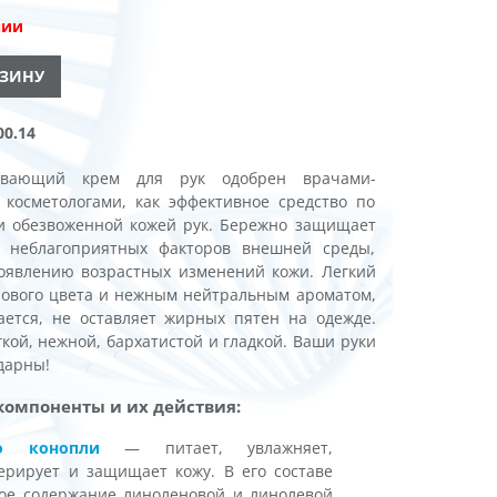
чии
РЗИНУ
0.14
ливающий крем для рук одобрен врачами-
 косметологами, как эффективное средство по
 и обезвоженной кожей рук. Бережно защищает
я неблагоприятных факторов внешней среды,
появлению возрастных изменений кожи. Легкий
зового цвета и нежным нейтральным ароматом,
ается, не оставляет жирных пятен на одежде.
гкой, нежной, бархатистой и гладкой. Ваши руки
одарны!
компоненты и их действия:
о конопли
— питает, увлажняет,
ерирует и защищает кожу. В его составе
ое содержание линоленовой и линолевой