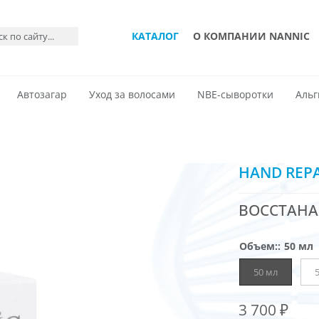
КАТАЛОГ
О КОМПАНИИ NANNIC
Автозагар
Уход за волосами
NBE-сыворотки
Альг
HAND REP
ВОССТАНА
Объем:
:
50 мл
50 мл
3 700
₽