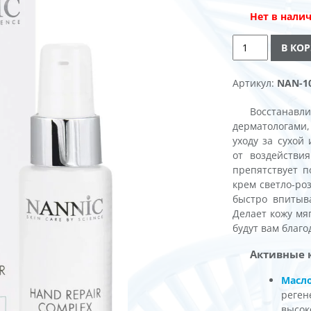
Нет в нали
Количество
В КО
товара
Hand
Alternative:
Артикул:
NAN-10
Repair
Complex
Восстанав
дерматологами,
уходу за сухой
от воздействи
препятствует 
крем светло-ро
быстро впитыв
Делает кожу мя
будут вам благ
Активные 
Масл
реген
высок