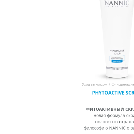
Уход за лицом
/
Очищающие 
PHYTOACTIVE SC
ФИТОАКТИВНЫЙ СКР
новая формула скр
полностью отража
философию NANNIC о в