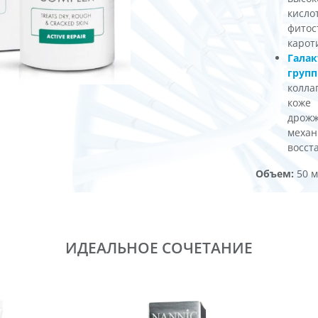
кисл
фито
карот
Гала
груп
колла
коже
дрож
механ
восст
Объем:
50 м
ИДЕАЛЬНОЕ СОЧЕТАНИЕ