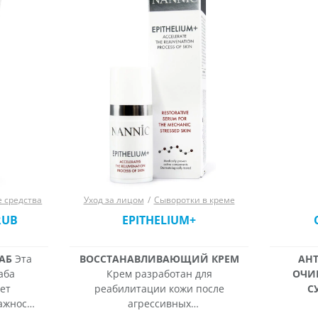
средства
Уход за лицом
/
Сыворотки в креме
RUB
EPITHELIUM+
АБ
Эта
ВОССТАНАВЛИВАЮЩИЙ КРЕМ
АН
аба
Крем разработан для
ОЧИ
ет
реабилитации кожи после
С
ажности
агрессивных