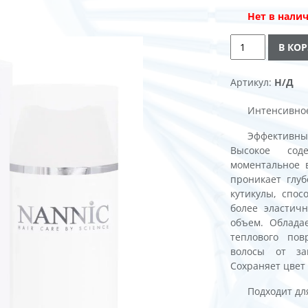
Нет в нали
Количество
В КО
товара
Keratin
Alternative:
Артикул:
Н/Д
Boost
Conditioner
Интенсивное
Эффективный
Высокое сод
моментальное 
проникает глуб
кутикулы, спос
более эластич
объем. Облада
теплового пов
волосы от за
Сохраняет цвет
Подходит для