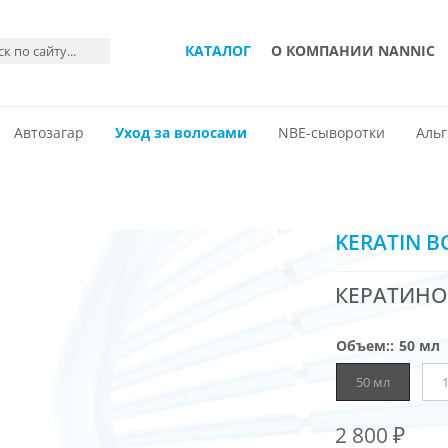
КАТАЛОГ
О КОМПАНИИ NANNIC
Автозагар
Уход за волосами
NBE-сыворотки
Альг
KERATIN B
КЕРАТИН
Объем:
:
50 мл
50 мл
2 800
₽