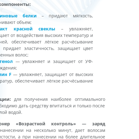
компоненты:
тиновые белки
– придают мягкость,
чивают объем;
ракт красной свеклы
– увлажняет,
ает от воздействия высоких температур и
чей, обеспечивает лёгкое расчёсывание
, придает эластичность, защищает цвет
енных волос;
тенол
— увлажняет и защищает от УФ-
ждения;
мин F
— увлажняет, защищает от высоких
ратур, обеспечивает лёгкое расчёсывание
.
ции:
для получения наиболее оптимального
бходимо дать средству впитаться и только после
лой водой.
ионер «Возрастной контроль» — заряд
анесении на несколько минут, дает волосам
стости, а при нанесении на более длительное