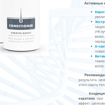
Активные 
Кера
увели
Экст
защищ
УФ-лу
волос
окраш
D-пан
повре
Вита
темпе
волос
Рекоменда
результата, нео
этого смыть теп
Кондиц
кератина
при н
эффект шелкови