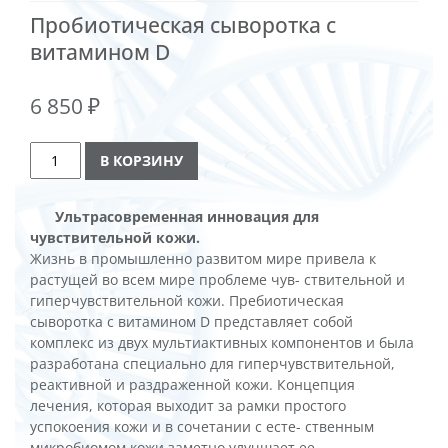
Пробиотическая сыворотка с
витамином D
6 850
₽
Количество
Alternative:
В КОРЗИНУ
товара
Prebiotic
Vit.d
Ультрасовременная инновация для
Serum
чувствительной кожи.
Жизнь в промышленно развитом мире привела к
растущей во всем мире проблеме чув- ствительной и
гиперчувствительной кожи. Пребиотическая
сыворотка с витамином D представляет собой
комплекс из двух мультиактивных компонентов и была
разработана специально для гиперчувствительной,
реактивной и раздраженной кожи. Концепция
лечения, которая выходит за рамки простого
успокоения кожи и в сочетании с есте- ственным
микробиомом кожи заметно улучшает ее