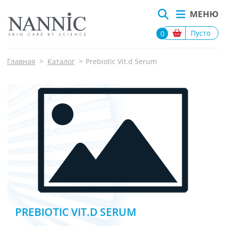
МЕНЮ
Пусто
0
Главная
>
Каталог
>
Prebiotic Vit.d Serum
PREBIOTIC VIT.D SERUM