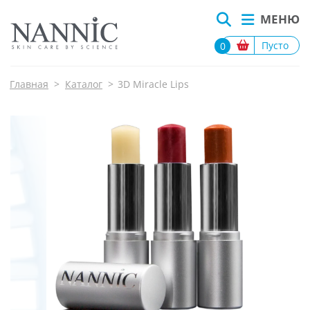
МЕНЮ
Пусто
0
Главная
>
Каталог
>
3D Miracle Lips