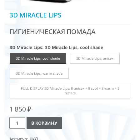
3D MIRACLE LIPS
ГИГИЕНИЧЕСКАЯ ПОМАДА
3D Miracle Lips
:
3D Miracle Lips, cool shade
3D Miracle Lips, cool shade
3D Miracle Lips, unisex
3D Miracle Lips, warm shade
FULL DISPLAY 3D Miracle Lips: 8 unisex + 8 cool + 8 warm + 3
testers
1 850
₽
Количество
В КОРЗИНУ
товара
3D
Alternative:
Артикул:
Н/Д
Miracle