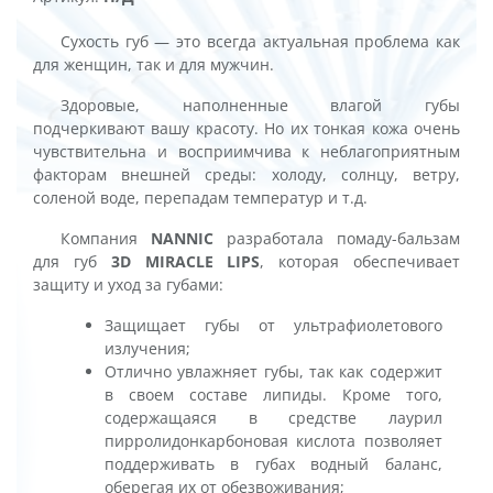
Lips
Сухость губ — это всегда актуальная проблема как
для женщин, так и для мужчин.
Здоровые, наполненные влагой губы
подчеркивают вашу красоту. Но их тонкая кожа очень
чувствительна и восприимчива к неблагоприятным
факторам внешней среды: холоду, солнцу, ветру,
соленой воде, перепадам температур и т.д.
Компания
NANNIC
разработала помаду-бальзам
для губ
3D MIRACLE LIPS
, которая обеспечивает
защиту и уход за губами:
Защищает губы от ультрафиолетового
излучения;
Отлично увлажняет губы, так как содержит
в своем составе липиды. Кроме того,
содержащаяся в средстве лаурил
пирролидонкарбоновая кислота позволяет
поддерживать в губах водный баланс,
оберегая их от обезвоживания;