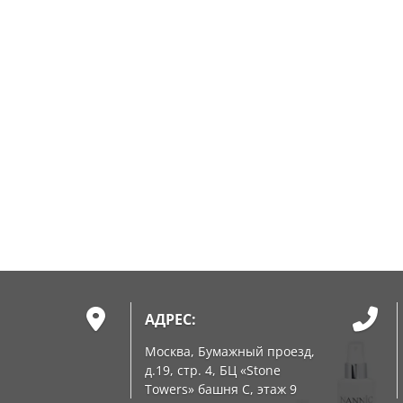
АДРЕС:
Москва, Бумажный проезд,
д.19, стр. 4, БЦ «Stone
Towers» башня C, этаж 9